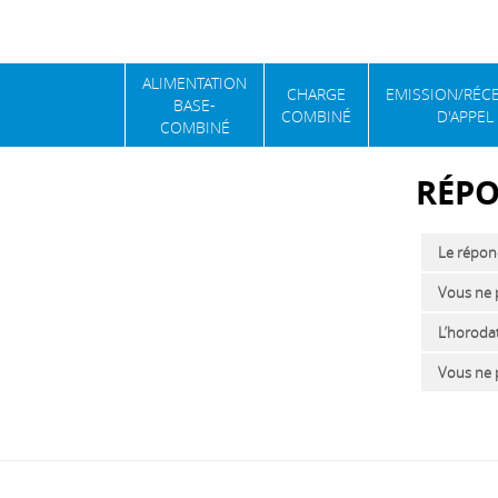
ALIMENTATION
CHARGE
EMISSION/RÉC
BASE-
COMBINÉ
D'APPEL
COMBINÉ
RÉP
Le répon
Vous ne 
L’horoda
Vous ne 