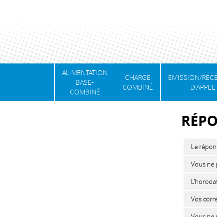
ALIMENTATION
CHARGE
EMISSION/RÉC
BASE-
COMBINÉ
D'APPEL
COMBINÉ
RÉPO
Le répon
Vous ne 
L’horoda
Vos corr
Vous ne 