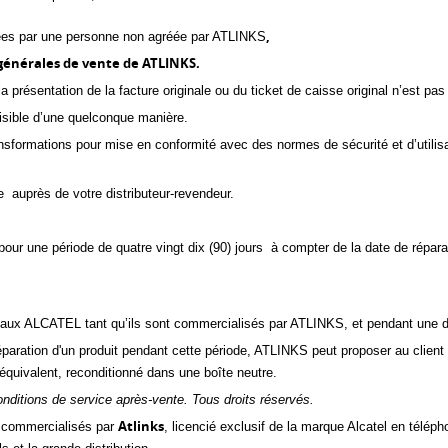
,
tuées par une personne non agréée par ATLINKS
 générales de vente de ATLINKS.
la présentation de la facture originale ou du ticket de caisse original n’est p
lisible d’une quelconque manière.
transformations pour mise en conformité avec des normes de sécurité et d’utilisa
 auprès de votre distributeur-revendeur.
ur une période de quatre vingt dix (90) jours à compter de la date de réparatio
aux ALCATEL tant qu’ils sont commercialisés par ATLINKS, et pendant une dur
ration d'un produit pendant cette période, ATLINKS peut proposer au client fin
quivalent, reconditionné dans une boîte neutre.
conditions de service après-vente. Tous droits réservés.
Atlinks
et commercialisés par
, licencié exclusif de la marque Alcatel en téléph