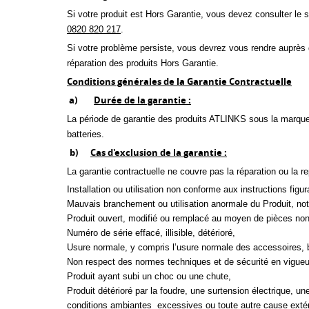
Si votre produit est Hors Garantie, vous devez consulter le s
0820 820 217
.
Si votre problème persiste, vous devrez vous rendre auprès d
réparation des produits Hors Garantie.
Conditions générales de la Garantie Contractuelle
a)
Durée de la garantie :
La période de garantie des produits ATLINKS sous la marque
batteries.
b)
Cas d'exclusion de la garantie :
La garantie contractuelle ne couvre pas la réparation ou la r
Installation ou utilisation non conforme aux instructions figura
Mauvais branchement ou utilisation anormale du Produit, no
Produit ouvert, modifié ou remplacé au moyen de pièces no
Numéro de série effacé, illisible, détérioré,
Usure normale, y compris l’usure normale des accessoires, b
Non respect des normes techniques et de sécurité en vigueur
Produit ayant subi un choc ou une chute,
Produit détérioré par la foudre, une surtension électrique, 
conditions ambiantes excessives ou toute autre cause extéri