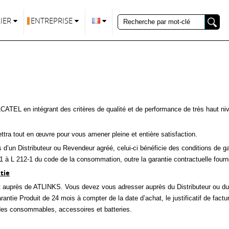
IER
ENTREPRISE
TE CLIENTS
ATEL en intégrant des critères de qualité et de performance de très haut nive
tra tout en œuvre pour vous amener pleine et entière satisfaction.
s d’un Distributeur ou Revendeur agréé, celui-ci bénéficie des conditions de g
1-1 à L 212-1 du code de la consommation, outre la garantie contractuelle fourn
tie
nt auprès de ATLINKS. Vous devez vous adresser auprès du Distributeur ou du 
antie Produit de 24 mois à compter de la date d’achat, le justificatif de factur
n des consommables, accessoires et batteries.