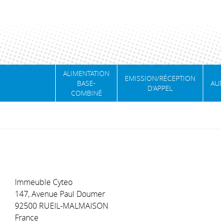
ALIMENTATION
EMISSION/RÉCEPTION
BASE-
AU
D'APPEL
COMBINÉ
Immeuble Cyteo
147, Avenue Paul Doumer
92500 RUEIL-MALMAISON
France