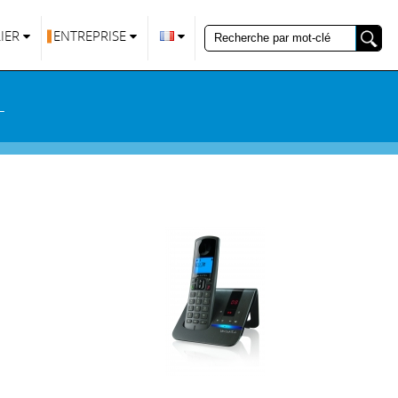
IER
ENTREPRISE
L